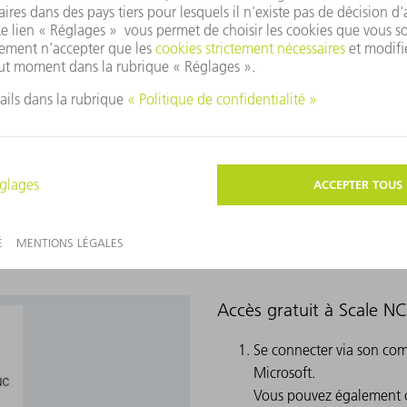
votre fabrication de tôles
N
d
Nous traitons vos dessins techniques,
d
données CAO, esquisses ou modules
spécialement pour vos machines.
souhaitez vous lancer directement dans Scal
Accès gratuit à Scale N
Se connecter via son c
Microsoft.
Vous pouvez également c