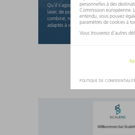
Qu'il s'agisse de pliage, de découpage au
laser, de poinçonnage ou d'usinage
combiné, nous créons des programmes CN
adaptés à votre machine-outil TRUMPF.
Vous 