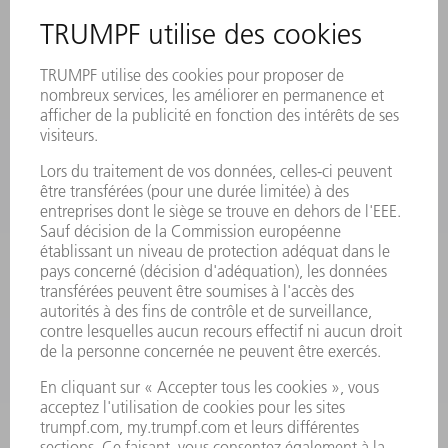
SITES
MANIFESTATIONS ET DATES À RETENIR
INSCRIPTION À LA NEWSLETTER
FICHES DE DONNÉES DE SÉCURITÉ
PRODUITS
MACHINES & SYSTÈMES
LASER
ELECTRONIQUE DE PUISSANCE
OUTILS ÉLECTRIQUES
SMART FACTORY
LOGICIEL
SERVICES
APPLICATIONS
SECTEURS D'ACTIVITÉ
ENTREPRISE
CARRIÈRE
OFFRES D'EMPLOI
PROFIL DE L'ENTREPRISE
CONSEIL D'ADMINISTRATION
RAPPORT ANNUEL
PRINCIPES FONDAMENTAUX DE L'ENTREPRISE
CONFORMITÉ
SYSTÈME D'ALERTE