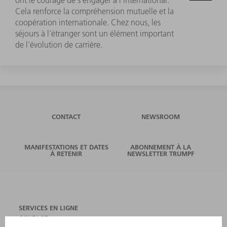
Cela renforce la compréhension mutuelle et la
coopération internationale. Chez nous, les
séjours à l'étranger sont un élément important
de l'évolution de carrière.
CONTACT
NEWSROOM
MANIFESTATIONS ET DATES
ABONNEMENT À LA
À RETENIR
NEWSLETTER TRUMPF
SERVICES EN LIGNE
CONTACT