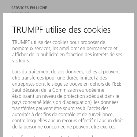
SERVICES EN LIGNE
CONTACT
SITES
MANIFESTATIONS ET DATES À RETENIR
INSCRIPTION À LA NEWSLETTER
FICHES DE DONNÉES DE SÉCURITÉ
PRODUITS
MACHINES & SYSTÈMES
LASER
ELECTRONIQUE DE PUISSANCE
OUTILS ÉLECTRIQUES
SMART FACTORY
LOGICIEL
SERVICES
APPLICATIONS
SECTEURS D'ACTIVITÉ
ENTREPRISE
CARRIÈRE
OFFRES D'EMPLOI
PROFIL DE L'ENTREPRISE
CONSEIL D'ADMINISTRATION
RAPPORT ANNUEL