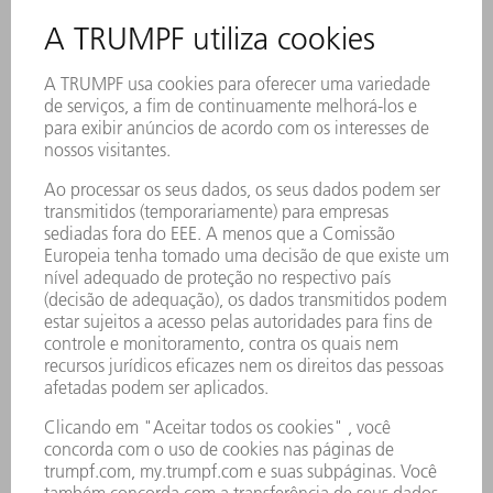
GRAXA G1
900 g
0139440