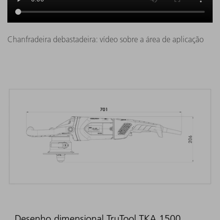
Chanfradeira debastadeira: vídeo sobre a área de aplicação
Desenho dimensional TruTool TKA 1500