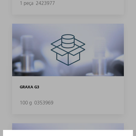
1 peça
2423977
GRAXA G3
100 g
0353969