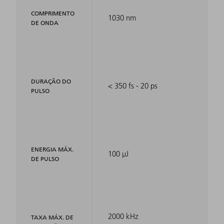
COMPRIMENTO
1030 nm
DE ONDA
DURAÇÃO DO
< 350 fs - 20 ps
PULSO
ENERGIA MÁX.
100 µJ
DE PULSO
2000 kHz
TAXA MÁX. DE