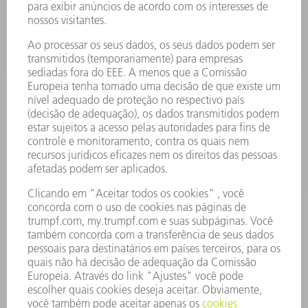
MÁQUINAS & SISTEMAS
LASER
ELETRÔNICA DE POTÊNCIA
FERRAMENTAS ELÉTRICAS
SMART FACTORY
SOFTWARE
SERVIÇOS
APLICAÇÕES
SETORES
EMPRESA
CARREIRA
OFERTAS DE EMPREGO
PERFIL DA EMPRESA
CONSELHO DE ADMINISTRAÇÃO
RELATÓRIO FINANCEIRO ANUAL
PRINCÍPIOS EMPRESARIAIS
COMPLIANCE
SISTEMA DE DENÚNCIAS
SEGURANÇA
COMUNICADOS À IMPRENSA
REVISTAS
SUSTENTABILIDADE
MEIO AMBIENTE E CLIMA