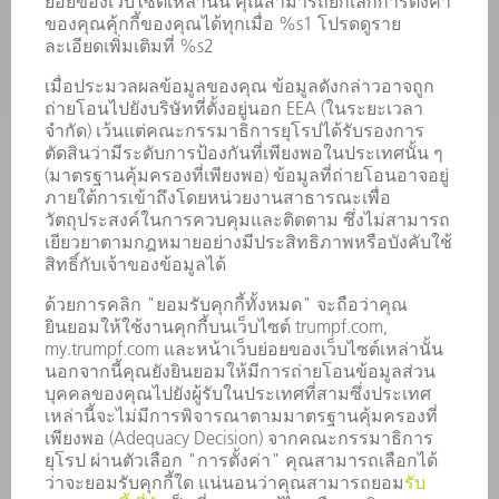
เลเซอร์
เพาเวอร์อิเล็กทรอนิกส์
เครื่องมือไฟฟ้า
โรงงานอัจฉริยะ
ซอฟต์แวร์
บริการ
การใช้งาน
อุตสาหกรรมต่าง ๆ
บริษัท
อาชีพ
ข้อเสนอตำแหน่งงาน
โปรไฟล์บริษัท
คณะกรรมการบริหาร
รายงานประจำปี
หลักการดำเนินธุรกิจของบริษัท
การปฏิบัติตามมาตรฐาน
ระบบแจ้งเบาะแส
การรักษาความปลอดภัย
ข่าวประชาสัมพันธ์
แม็กกาซีน
ความยั่งยืน
สิ่งแวดล้อมและการปรับอากาศ