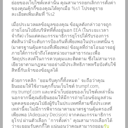
เครื่องจักร & ระบบ
เลเซอร์
เพาเวอร์อิเล็กทรอนิกส์
เครื่องมือไฟฟ้า
โรงงานอัจฉริยะ
ซอฟต์แวร์
บริการ
การใช้งาน
อุตสาหกรรมต่าง ๆ
บริษัท
อาชีพ
ข้อเสนอตำแหน่งงาน
โปรไฟล์บริษัท
คณะกรรมการบริหาร
รายงานประจำปี
หลักการดำเนินธุรกิจของบริษัท
การปฏิบัติตามมาตรฐาน
ระบบแจ้งเบาะแส
การรักษาความปลอดภัย
ข่าวประชาสัมพันธ์
แม็กกาซีน
ความยั่งยืน
สิ่งแวดล้อมและการปรับอากาศ