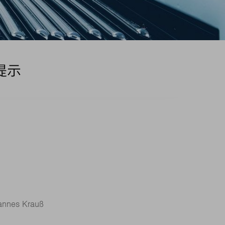
提示
annes Krauß