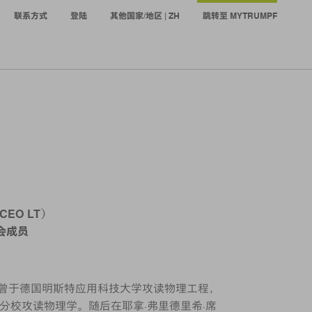
联系方式
登陆
其他国家/地区 | ZH
跳转至 MYTRUMPF
EO LT）
事会成员
特。曾于德国明斯特应用科技大学攻读物理工程，
分校攻读物理学。随后在耶拿·弗里德里希·席