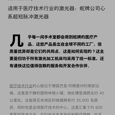
适用于医疗技术行业的激光器：蛇牌公司心
系超短脉冲激光器
几
乎每一间手术室都会用到蛇牌的医疗产
品。这些产品虽出自全球不同的工厂，但
质量优异却是它们的共同点。这是如何实现的？这主
要是归功于所有激光加工机床均采用了统一标准，还
有通快这位值得信赖的服务和开发合作伙伴。
医疗技术行业
的心脏位于德国巴登-符腾堡州的南部边
缘。这里是宁静的图特林根小镇，地处博登湖西北约 40
公里处。这座施瓦本地区的城镇拥有约 35,000 名居
民，同时也是全球医疗技术的中心。这里汇集了约 600
家医疗技术企业，它们在此生产外科和医疗器械。位于