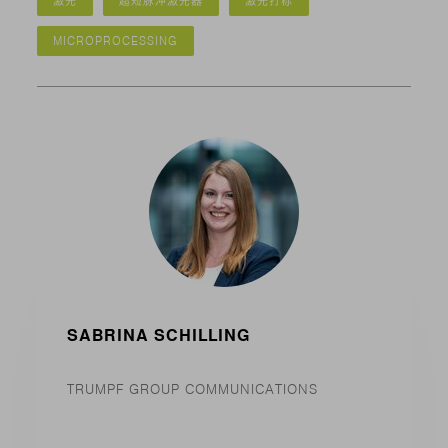
激光
超短脉冲激光器
激光打标
MICROPROCESSING
SABRINA SCHILLING
TRUMPF GROUP COMMUNICATIONS