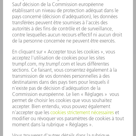
SERVICES
APPLICATIONS
SECTEURS D'ACTIVITÉ
ENTREPRISE
CARRIÈRE
OFFRES D'EMPLOI
PROFIL DE L'ENTREPRISE
CONSEIL D'ADMINISTRATION
RAPPORT ANNUEL
PRINCIPES FONDAMENTAUX DE L'ENTREPRISE
CONFORMITÉ
SYSTÈME D'ALERTE
SÉCURITÉ
COMMUNIQUÉS DE PRESSE
MAGAZINE
DURABILITÉ
ENVIRONNEMENT ET CLIMAT
SOCIAL ET SOCIÉTÉ
GESTION D'ENTREPRISE