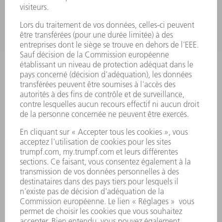
LASER
ELECTRONIQUE DE PUISSANCE
OUTILS ÉLECTRIQUES
SMART FACTORY
LOGICIEL
SERVICES
APPLICATIONS
SECTEURS D'ACTIVITÉ
ENTREPRISE
CARRIÈRE
OFFRES D'EMPLOI
PROFIL DE L'ENTREPRISE
CONSEIL D'ADMINISTRATION
RAPPORT ANNUEL
PRINCIPES FONDAMENTAUX DE L'ENTREPRISE
CONFORMITÉ
SYSTÈME D'ALERTE
SÉCURITÉ
COMMUNIQUÉS DE PRESSE
MAGAZINE
DURABILITÉ
ENVIRONNEMENT ET CLIMAT
SOCIAL ET SOCIÉTÉ