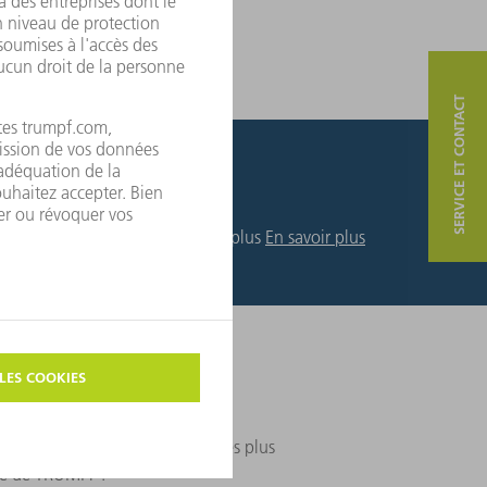
SERVICE ET CONTACT
En savoir plus
En savoir plus
e pliage
ent les paramètres de pliage les plus
e de TRUMPF :