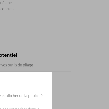
r étape.
 concrets.
otentiel
 vos outils de pliage