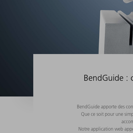
BendGuide : c
BendGuide apporte des conna
Que ce soit pour une sim
accom
Notre application web appo