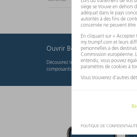
Ouvrir BendGuide en ligne
Découvrez les possibilités offertes par la t
composants grâce à notre application web g
Calcule