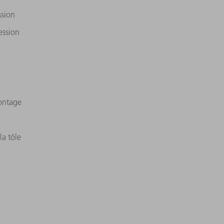
ssion
ession
ontage
la tôle