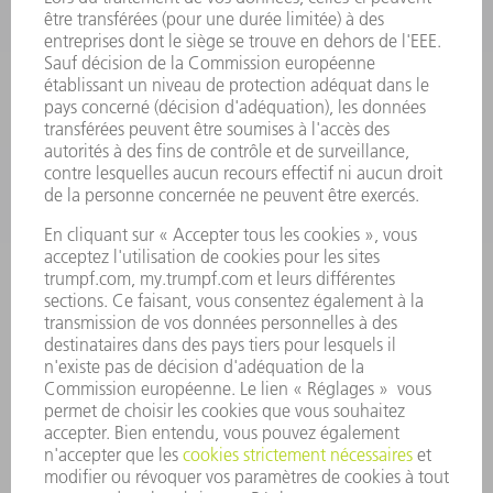
SMART FACTORY
LOGICIEL
SERVICES
APPLICATIONS
SECTEURS D'ACTIVITÉ
ENTREPRISE
CARRIÈRE
OFFRES D'EMPLOI
PROFIL DE L'ENTREPRISE
CONSEIL D'ADMINISTRATION
RAPPORT ANNUEL
PRINCIPES FONDAMENTAUX DE L'ENTREPRISE
CONFORMITÉ
SYSTÈME D'ALERTE
SÉCURITÉ
COMMUNIQUÉS DE PRESSE
MAGAZINE
DURABILITÉ
ENVIRONNEMENT ET CLIMAT
SOCIAL ET SOCIÉTÉ
GESTION D'ENTREPRISE