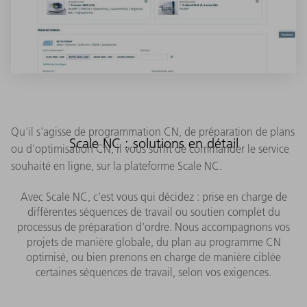
Qu'il s'agisse de programmation CN, de préparation de plans
Scale NC : solutions en détail
ou d'optimisation CN, il vous suffit de commander le service
souhaité en ligne, sur la plateforme Scale NC.
Avec Scale NC, c'est vous qui décidez : prise en charge de
différentes séquences de travail ou soutien complet du
processus de préparation d'ordre. Nous accompagnons vos
projets de manière globale, du plan au programme CN
optimisé, ou bien prenons en charge de manière ciblée
certaines séquences de travail, selon vos exigences.