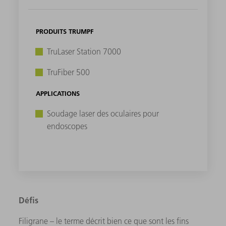
PRODUITS TRUMPF
TruLaser Station 7000
TruFiber 500
APPLICATIONS
Soudage laser des oculaires pour
endoscopes
Défis
Filigrane – le terme décrit bien ce que sont les fins