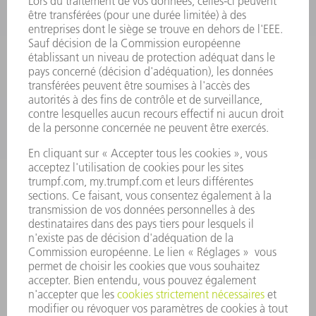
SMART FACTORY
LOGICIEL
SERVICES
APPLICATIONS
SECTEURS D'ACTIVITÉ
ENTREPRISE
CARRIÈRE
OFFRES D'EMPLOI
PROFIL DE L'ENTREPRISE
CONSEIL D'ADMINISTRATION
RAPPORT ANNUEL
PRINCIPES FONDAMENTAUX DE L'ENTREPRISE
CONFORMITÉ
SYSTÈME D'ALERTE
SÉCURITÉ
COMMUNIQUÉS DE PRESSE
MAGAZINE
DURABILITÉ
ENVIRONNEMENT ET CLIMAT
SOCIAL ET SOCIÉTÉ
GESTION D'ENTREPRISE