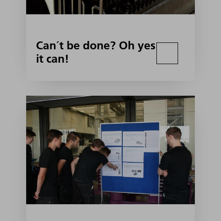
Can´t be done? Oh yes
it can!