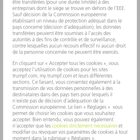
LOGICIEL
SERVICES
APPLICATIONS
SECTEURS D'ACTIVITÉ
ENTREPRISE
CARRIÈRE
OFFRES D'EMPLOI
PROFIL DE L'ENTREPRISE
CONSEIL D'ADMINISTRATION
RAPPORT ANNUEL
PRINCIPES FONDAMENTAUX DE L'ENTREPRISE
CONFORMITÉ
SYSTÈME D'ALERTE
SÉCURITÉ
COMMUNIQUÉS DE PRESSE
MAGAZINE
DURABILITÉ
ENVIRONNEMENT ET CLIMAT
SOCIAL ET SOCIÉTÉ
GESTION D'ENTREPRISE