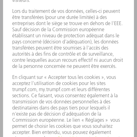
ELECTRONIQUE DE PUISSANCE
OUTILS ÉLECTRIQUES
SMART FACTORY
LOGICIEL
SERVICES
APPLICATIONS
SECTEURS D'ACTIVITÉ
ENTREPRISE
CARRIÈRE
OFFRES D'EMPLOI
PROFIL DE L'ENTREPRISE
CONSEIL D'ADMINISTRATION
RAPPORT ANNUEL
PRINCIPES FONDAMENTAUX DE L'ENTREPRISE
CONFORMITÉ
SYSTÈME D'ALERTE
SÉCURITÉ
COMMUNIQUÉS DE PRESSE
MAGAZINE
DURABILITÉ
ENVIRONNEMENT ET CLIMAT
SOCIAL ET SOCIÉTÉ
GESTION D'ENTREPRISE