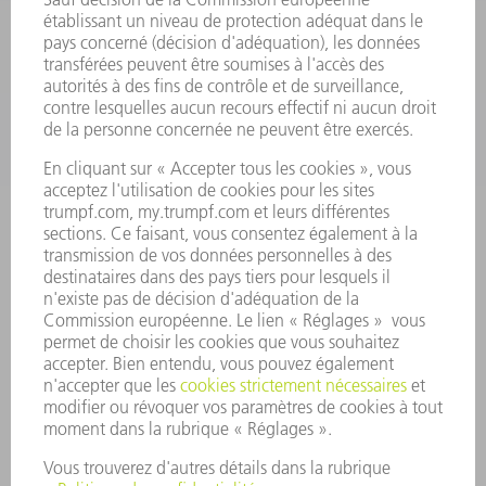
APPLICATIONS
SECTEURS D'ACTIVITÉ
ENTREPRISE
CARRIÈRE
OFFRES D'EMPLOI
PROFIL DE L'ENTREPRISE
CONSEIL D'ADMINISTRATION
RAPPORT ANNUEL
PRINCIPES FONDAMENTAUX DE L'ENTREPRISE
CONFORMITÉ
SYSTÈME D'ALERTE
SÉCURITÉ
COMMUNIQUÉS DE PRESSE
MAGAZINE
DURABILITÉ
ENVIRONNEMENT ET CLIMAT
SOCIAL ET SOCIÉTÉ
GESTION D'ENTREPRISE