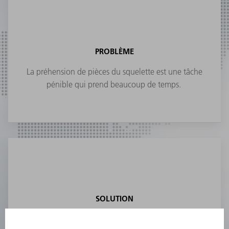
PROBLÈME
La préhension de pièces du squelette est une tâche
pénible qui prend beaucoup de temps.
SOLUTION
Des préhenseurs séparent le squelette des bonnes