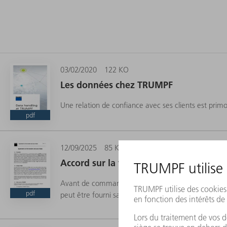
03/02/2020
122 KO
Les données chez TRUMPF
Une relation de confiance avec ses clients est prim
pdf
12/09/2025
85 KO
Accord sur la transmission et l'utilisa
Avant de commander un service reposant sur des do
pdf
peut être fourni sans le consentement à l'utilisatio