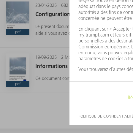
23/01/2025
682 KO
Configurations système requises & Con
Le présent document vous assure la transparence au
pdf
aide si vous avez des questions.
19/09/2025
2 MO
Informations précontractuelles confor
Ce document contient les informations précontract
pdf