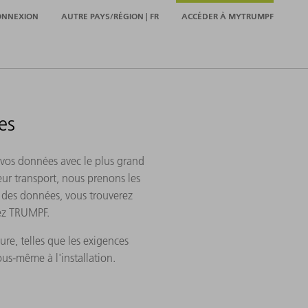
ONNEXION
AUTRE PAYS/RÉGION | FR
ACCÉDER À MYTRUMPF
es
s vos données avec le plus grand
eur transport, nous prenons les
on des données, vous trouverez
chez TRUMPF.
re, telles que les exigences
us-même à l'installation.