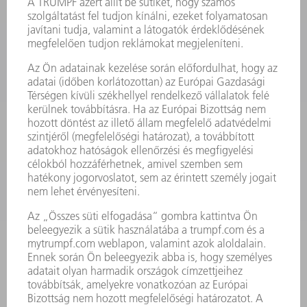
TERMÉKEK
GÉPEK & RENDSZEREK
LÉZER
TELJESÍTMÉNYELEKTRONIKA
ELEKTROMOS KÉZIGÉPEK
SMART FACTORY
SZOFTVER
SZOLGÁLTATÁSOK
ALKALMAZÁSOK
ÁGAZATOK
A VÁLLALAT
KARRIER
ÁLLÁSAJÁNLATOK
VÁLLALAT PROFIL
ÜGYVEZETÉS
ÜZLETI JELENTÉS
A VÁLLALAT ALAPELVEI
COMPLIANCE
BEJELENTŐ RENDSZER
BIZTONSÁG
SAJTÓKÖZLEMÉNYEK
MAGAZIN