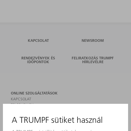
KAPCSOLAT
NEWSROOM
RENDEZVÉNYEK ÉS
FELIRATKOZÁS TRUMPF
IDŐPONTOK
HÍRLEVÉLRE
ONLINE SZOLGÁLTATÁSOK
KAPCSOLAT
TELEPHELYEK
RENDEZVÉNYEK ÉS DŐPONTOK
FELIRATKOZÁS HÍRLEVÉLRE
MYTRUMPF
BIZTONSÁGI ADATLAPOK