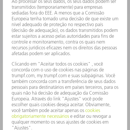
FERRAMENTAS ELÉTRICAS
SMART FACTORY
SOFTWARE
SERVIÇOS
APLICAÇÕES
SETORES
EMPRESA
CARREIRA
OFERTAS DE EMPREGO
PERFIL DA EMPRESA
CONSELHO DE ADMINISTRAÇÃO
RELATÓRIO FINANCEIRO ANUAL
PRINCÍPIOS EMPRESARIAIS
COMPLIANCE
SISTEMA DE DENÚNCIAS
SEGURANÇA
COMUNICADOS À IMPRENSA
REVISTAS
SUSTENTABILIDADE
MEIO AMBIENTE E CLIMA
SOCIAL E CORPORATIVO
ADMINISTRAÇÃO EMPRESARIAL