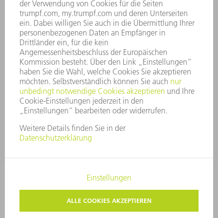
UNTERNEHMENSGRUNDSÄTZE
COMPLIANCE
HINWEISGEBERSYSTEM
SECURITY
PRESSEMITTEILUNGEN
MAGAZINE
LIEFERANTEN
NACHHALTIGKEIT
UMWELT & KLIMA
SOZIALES & GESELLSCHAFT
UNTERNEHMENSFÜHRUNG
IMPRESSUM
DATENSCHUTZ
COPYRIGHT UND MARKENZEICHEN
PRIVATSPHÄRE-EINSTELLUNGEN