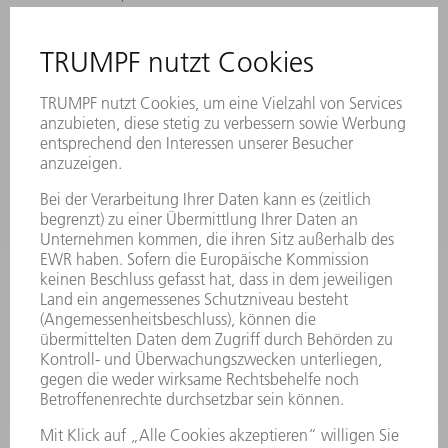
STANDORTE
VERANSTALTUNGEN UND TERMINE
NEWSLETTER-ANMELDUNG
MYTRUMPF
SICHERHEITSDATENBLÄTTER
HÄNDLERSUCHE ELEKTROWERKZEUGE
PRODUKTE
MASCHINEN & SYSTEME
LASER
LEISTUNGSELEKTRONIK
ELEKTROWERKZEUGE
SMART FACTORY
SOFTWARE
SERVICES
ANWENDUNGEN
BRANCHEN
UNTERNEHMEN
KARRIERE
STELLENANGEBOTE
UNTERNEHMENSPROFIL
VORSTAND
GESCHÄFTSBERICHT