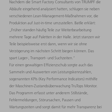
Nachdem die Smart Factory Consultants von TRUMPF die
Ab­läufe eingehend analysiert hatten, schlugen sie neben
verschiede­nen Lean-Management-Maßnahmen vor, die
Produktion auf Just-in-time umzustellen. Batlle erklärt:
„Früher standen häufig Teile zur Weiterbearbeitung
mehrere Tage auf Paletten in der Halle. Jetzt stanzen wir
Teile beispielsweise erst dann, wenn wir sie ohne
Verzögerung im nächsten Schritt biegen können. Das
spart Lager-, Transport- und Suchzeiten.“
Für einen gewaltigen Effizienzschub sorgte auch das
Sammeln und Auswerten von Leistungskennzahlen,
sogenannten KPIs (Key Performance Indicators) mithilfe
der Maschinen-Zustands­überwachung TruTops Monitor.
Das Programm erfasst unter anderem Stillstände,
Fehlermeldungen, Störursachen, Pausen und
Wartungszeiten und sorgt damit für mehr Transparenz bei