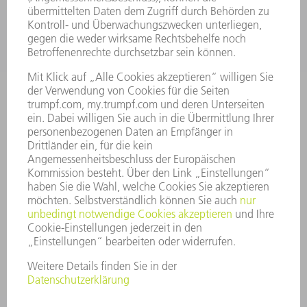
UNTERNEHMEN
KARRIERE
STELLENANGEBOTE
UNTERNEHMENSPROFIL
VORSTAND
GESCHÄFTSBERICHT
UNTERNEHMENSGRUNDSÄTZE
COMPLIANCE
HINWEISGEBERSYSTEM
SECURITY
PRESSEMITTEILUNGEN
MAGAZINE
LIEFERANTEN
NACHHALTIGKEIT
UMWELT & KLIMA
SOZIALES & GESELLSCHAFT
UNTERNEHMENSFÜHRUNG