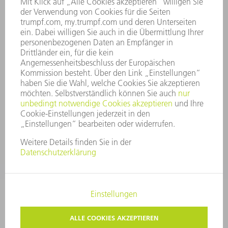
GESCHÄFTSBERICHT
UNTERNEHMENSGRUNDSÄTZE
COMPLIANCE
HINWEISGEBERSYSTEM
SECURITY
PRESSEMITTEILUNGEN
MAGAZINE
LIEFERANTEN
NACHHALTIGKEIT
UMWELT & KLIMA
SOZIALES & GESELLSCHAFT
UNTERNEHMENSFÜHRUNG
IMPRESSUM
DATENSCHUTZ
COPYRIGHT UND MARKENZEICHEN
PRIVATSPHÄRE-EINSTELLUNGEN