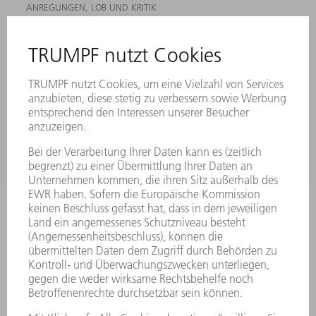
ANREGUNGEN, LOB UND KRITIK
STANDORTE
VERANSTALTUNGEN UND TERMINE
NEWSLETTER-ANMELDUNG
MYTRUMPF
SICHERHEITSDATENBLÄTTER
HÄNDLERSUCHE ELEKTROWERKZEUGE
PRODUKTE
MASCHINEN & SYSTEME
LASER
LEISTUNGSELEKTRONIK
ELEKTROWERKZEUGE
SMART FACTORY
SOFTWARE
SERVICES
ANWENDUNGEN
BRANCHEN
UNTERNEHMEN
KARRIERE
STELLENANGEBOTE
UNTERNEHMENSPROFIL
VORSTAND