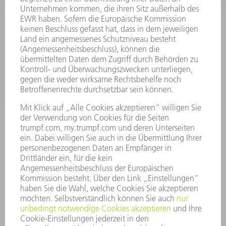
SMART FACTORY
SOFTWARE
SERVICES
ANWENDUNGEN
BRANCHEN
UNTERNEHMEN
KARRIERE
STELLENANGEBOTE
UNTERNEHMENSPROFIL
VORSTAND
GESCHÄFTSBERICHT
UNTERNEHMENSGRUNDSÄTZE
COMPLIANCE
HINWEISGEBERSYSTEM
SECURITY
PRESSEMITTEILUNGEN
MAGAZINE
LIEFERANTEN
NACHHALTIGKEIT
UMWELT & KLIMA
SOZIALES & GESELLSCHAFT
UNTERNEHMENSFÜHRUNG