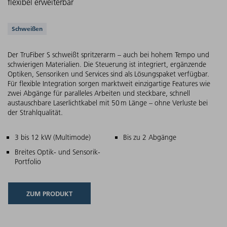
flexibel erweiterbar
Unterstützte Anwendungen
Schweißen
Der TruFiber S schweißt spritzerarm – auch bei hohem Tempo und
schwierigen Materialien. Die Steuerung ist integriert, ergänzende
Optiken, Sensoriken und Services sind als Lösungspaket verfügbar.
Für flexible Integration sorgen marktweit einzigartige Features wie
zwei Abgänge für paralleles Arbeiten und steckbare, schnell
austauschbare Laserlichtkabel mit 50 m Länge – ohne Verluste bei
der Strahlqualität.
Hauptmerkmale
3 bis 12 kW (Multimode)
Bis zu 2 Abgänge
Breites Optik- und Sensorik-
Portfolio
ZUM PRODUKT