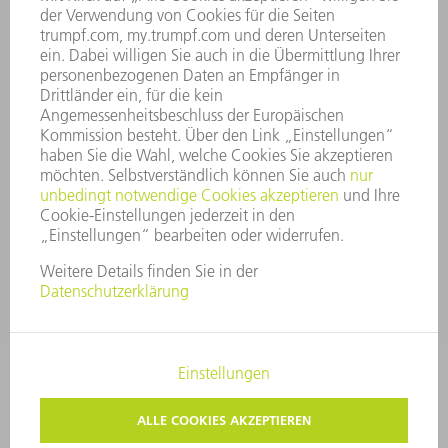
UNTERNEHMENSGRUNDSÄTZE
COMPLIANCE
HINWEISGEBERSYSTEM
SECURITY
PRESSEMITTEILUNGEN
MAGAZINE
LIEFERANTEN
NACHHALTIGKEIT
UMWELT & KLIMA
SOZIALES & GESELLSCHAFT
UNTERNEHMENSFÜHRUNG
IMPRESSUM
DATENSCHUTZ
COPYRIGHT UND MARKENZEICHEN
PRIVATSPHÄRE-EINSTELLUNGEN