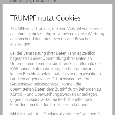
ANREGUNGEN, LOB UND KRITIK
STANDORTE
VERANSTALTUNGEN UND TERMINE
NEWSLETTER-ANMELDUNG
MYTRUMPF
SICHERHEITSDATENBLÄTTER
HÄNDLERSUCHE ELEKTROWERKZEUGE
PRODUKTE
MASCHINEN & SYSTEME
LASER
LEISTUNGSELEKTRONIK
ELEKTROWERKZEUGE
SMART FACTORY
SOFTWARE
SERVICES
ANWENDUNGEN
BRANCHEN
UNTERNEHMEN
KARRIERE
STELLENANGEBOTE
UNTERNEHMENSPROFIL
VORSTAND
GESCHÄFTSBERICHT