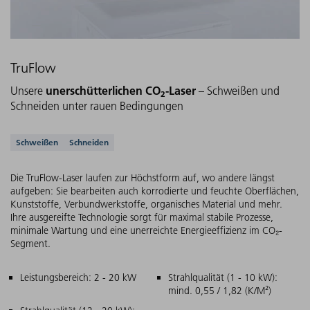
TruFlow
unerschütterlichen
CO
-Laser
Unsere
– Schweißen und
2
Schneiden unter rauen Bedingungen
Unterstützte Anwendungen
Schweißen
Schneiden
Die TruFlow-Laser laufen zur Höchstform auf, wo andere längst
aufgeben: Sie bearbeiten auch korrodierte und feuchte Oberflächen,
Kunststoffe, Verbundwerkstoffe, organisches Material und mehr.
Ihre ausgereifte Technologie sorgt für maximal stabile Prozesse,
minimale Wartung und eine unerreichte Energieeffizienz im CO₂-
Segment.
Hauptmerkmale
Leistungsbereich: 2 - 20 kW
Strahlqualität (1 - 10 kW):
mind. 0,55 / 1,82 (K/M²)