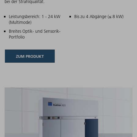
bei der Strahlqualität.
Hauptmerkmale
Leistungsbereich: 1 - 24 kW
Bis zu 4 Abgänge (≤ 8 kW)
(Multimode)
Breites Optik- und Sensorik-
Portfolio
ZUM PRODUKT