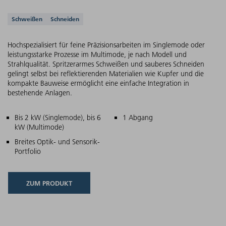
Unterstützte Anwendungen
Schweißen
Schneiden
Hochspezialisiert für feine Präzisionsarbeiten im Singlemode oder
leistungsstarke Prozesse im Multimode, je nach Modell und
Strahlqualität. Spritzerarmes Schweißen und sauberes Schneiden
gelingt selbst bei reflektierenden Materialien wie Kupfer und die
kompakte Bauweise ermöglicht eine einfache Integration in
bestehende Anlagen.
Hauptmerkmale
Bis 2 kW (Singlemode), bis 6
1 Abgang
kW (Multimode)
Breites Optik- und Sensorik-
Portfolio
ZUM PRODUKT