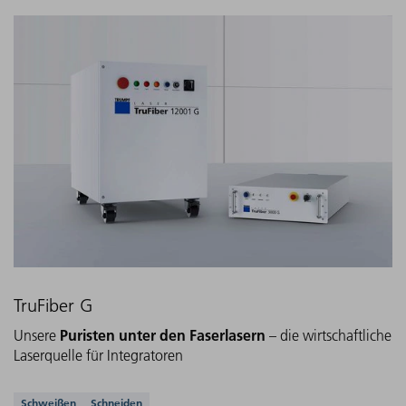
TruFiber G
Puristen unter den Faserlasern
Unsere
– die wirtschaftliche
Laserquelle für Integratoren
Unterstützte Anwendungen
Schweißen
Schneiden