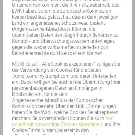
SMART FACTORY
SOFTWARE
SERVICES
ANWENDUNGEN
BRANCHEN
UNTERNEHMEN
KARRIERE
STELLENANGEBOTE
UNTERNEHMENSPROFIL
VORSTAND
GESCHÄFTSBERICHT
UNTERNEHMENSGRUNDSÄTZE
COMPLIANCE
HINWEISGEBERSYSTEM
SECURITY
PRESSEMITTEILUNGEN
MAGAZINE
LIEFERANTEN
NACHHALTIGKEIT
UMWELT & KLIMA
SOZIALES & GESELLSCHAFT
UNTERNEHMENSFÜHRUNG