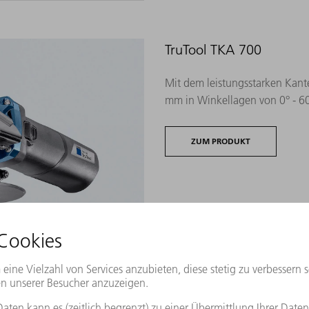
TruTool TKA 700
Mit dem leistungsstarken Kante
mm in Winkellagen von 0° - 60
ZUM PRODUKT
TruTool TKA 1500