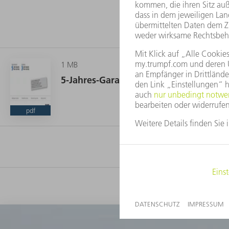
1 MB
5-Jahres-Garantie
pdf