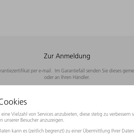
Zur Anmeldung
rantiezertifikat per e-mail. Im Garantiefall senden Sie dieses g
oder an Ihren Händler.
JETZT REGISTRIEREN