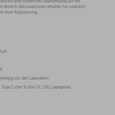
eshalb eine kostenlose Zusatzleistung auf die
 Im Bereich Akkumaschinen erhalten Sie zusätzlich
nd ohne Registrierung.
atum
d.
abhängig von den Ladezyklen.
 Tube Cutter TruTool TC 200, Ladegeräte,