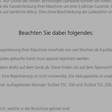
n. Auf Grund des hohen Technologie-Standards können wir Ihnen d
ie die Gewährleistung Ihrer Maschine um eine 5-jährige Garantie.
ie auf sämtliche Akkus. Dies ohne Beschränkung der Ladezyklen u
Beachten Sie dabei folgendes:
e Registrierung Ihrer Maschine innerhalb von vier Wochen ab Kaufd
jedes gekaufte Gerät muss separat registriert werden
aben direkt auf dem Gerät ab. Diese finden Sie auf dem Typenschil
. Eine Registrierung ist nicht notwendig. Die Akkugarantie ist un
d: Auflageleisten-Reiniger TruTool TSC 100 und TruTool TSC 200,
ich, welche in der Broschüre gelistet sind