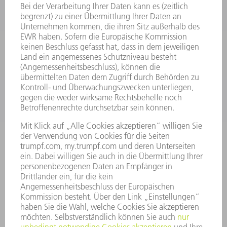
LEISTUNGSELEKTRONIK
ELEKTROWERKZEUGE
SMART FACTORY
SOFTWARE
SERVICES
ANWENDUNGEN
BRANCHEN
UNTERNEHMEN
KARRIERE
STELLENANGEBOTE
UNTERNEHMENSPROFIL
VORSTAND
GESCHÄFTSBERICHT
UNTERNEHMENSGRUNDSÄTZE
COMPLIANCE
HINWEISGEBERSYSTEM
SECURITY
PRESSEMITTEILUNGEN
MAGAZINE
LIEFERANTEN
NACHHALTIGKEIT
UMWELT & KLIMA