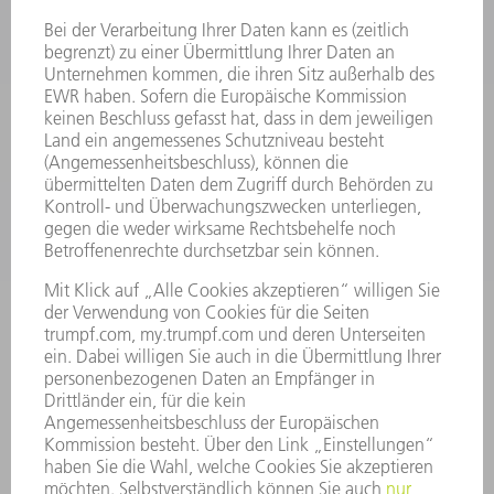
LASER
LEISTUNGSELEKTRONIK
ELEKTROWERKZEUGE
SMART FACTORY
SOFTWARE
SERVICES
ANWENDUNGEN
BRANCHEN
UNTERNEHMEN
KARRIERE
STELLENANGEBOTE
UNTERNEHMENSPROFIL
VORSTAND
GESCHÄFTSBERICHT
UNTERNEHMENSGRUNDSÄTZE
COMPLIANCE
HINWEISGEBERSYSTEM
SECURITY
PRESSEMITTEILUNGEN
MAGAZINE
LIEFERANTEN
NACHHALTIGKEIT
UMWELT & KLIMA