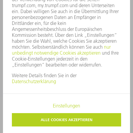
COMPLIANCE
HINWEISGEBERSYSTEM
SECURITY
PRESSEMITTEILUNGEN
MAGAZINE
LIEFERANTEN
NACHHALTIGKEIT
UMWELT & KLIMA
SOZIALES & GESELLSCHAFT
UNTERNEHMENSFÜHRUNG
IMPRESSUM
DATENSCHUTZ
COPYRIGHT UND MARKENZEICHEN
PRIVATSPHÄRE-EINSTELLUNGEN