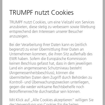
STANDORTE
VERANSTALTUNGEN UND TERMINE
NEWSLETTER-ANMELDUNG
MYTRUMPF
SICHERHEITSDATENBLÄTTER
HÄNDLERSUCHE ELEKTROWERKZEUGE
PRODUKTE
MASCHINEN & SYSTEME
LASER
LEISTUNGSELEKTRONIK
ELEKTROWERKZEUGE
SMART FACTORY
SOFTWARE
SERVICES
ANWENDUNGEN
BRANCHEN
UNTERNEHMEN
KARRIERE
STELLENANGEBOTE
UNTERNEHMENSPROFIL
VORSTAND
GESCHÄFTSBERICHT
UNTERNEHMENSGRUNDSÄTZE