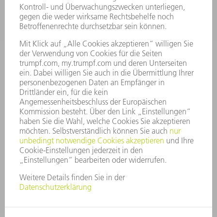
KARRIERE
STELLENANGEBOTE
UNTERNEHMENSPROFIL
VORSTAND
GESCHÄFTSBERICHT
UNTERNEHMENSGRUNDSÄTZE
COMPLIANCE
HINWEISGEBERSYSTEM
SECURITY
PRESSEMITTEILUNGEN
MAGAZINE
LIEFERANTEN
NACHHALTIGKEIT
UMWELT & KLIMA
SOZIALES & GESELLSCHAFT
UNTERNEHMENSFÜHRUNG