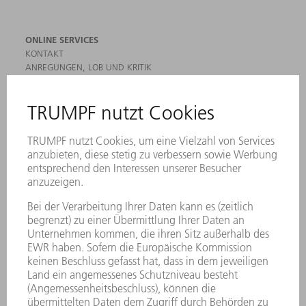
ONLINE SERVICES
KONTAKT
ANREGUNGEN, LOB UND KRITIK
STANDORTE
VERANSTALTUNGEN UND TERMINE
NEWSLETTER-ANMELDUNG
MYTRUMPF
SICHERHEITSDATENBLÄTTER
HÄNDLERSUCHE ELEKTROWERKZEUGE
PRODUKTE
MASCHINEN & SYSTEME
LASER
LEISTUNGSELEKTRONIK
ELEKTROWERKZEUGE
SMART FACTORY
SOFTWARE
SERVICES
ANWENDUNGEN
BRANCHEN
UNTERNEHMEN