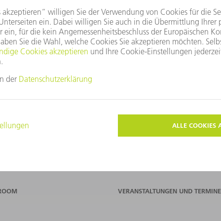
PF Gruppe
t)de.trumpf.com
n +49 7156 3030
ROOM
VERANSTALTUNGEN UND TERMINE