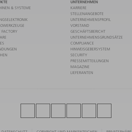
UKTE
UNTERNEHMEN
INEN & SYSTEME
KARRIERE
STELLENANGEBOTE
UNGSELEKTRONIK
UNTERNEHMENSPROFIL
ROWERKZEUGE
VORSTAND
 FACTORY
GESCHÄFTSBERICHT
ARE
UNTERNEHMENSGRUNDSÄTZE
CES
COMPLIANCE
NDUNGEN
HINWEISGEBERSYSTEM
CHEN
SECURITY
PRESSEMITTEILUNGEN
MAGAZINE
LIEFERANTEN
DATENSCHUTZ
COPYRIGHT UND MARKENZEICHEN
PRIVATSPHÄRE