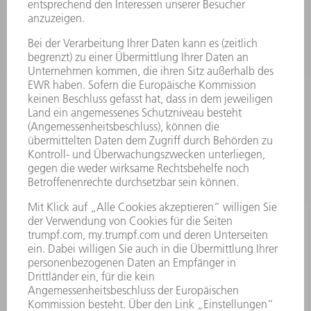
MASCHINEN & SYSTEME
LASER
LEISTUNGSELEKTRONIK
ELEKTROWERKZEUGE
SMART FACTORY
SOFTWARE
SERVICES
ANWENDUNGEN
BRANCHEN
UNTERNEHMEN
KARRIERE
STELLENANGEBOTE
UNTERNEHMENSPROFIL
VORSTAND
GESCHÄFTSBERICHT
UNTERNEHMENSGRUNDSÄTZE
COMPLIANCE
HINWEISGEBERSYSTEM
SECURITY
PRESSEMITTEILUNGEN
MAGAZINE
LIEFERANTEN