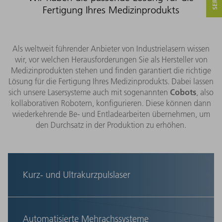
Fertigung Ihres Medizinprodukts
Als weltweit führender Anbieter von Industrielasern wissen
wir, vor welchen Herausforderungen Sie als Hersteller von
Medizinprodukten stehen und finden garantiert die richtige
Lösung für die Fertigung Ihres Medizinprodukts. Dabei lassen
Cobots
sich unsere Lasersysteme auch mit sogenannten
, also
kollaborativen Robotern, konfigurieren. Diese können dann
wiederkehrende Be- und Entladearbeiten übernehmen, um
den Durchsatz in der Produktion zu erhöhen.
Kurz- und Ultrakurzpulslaser
(Ultra-)Kurzpulslaser eignen sich ideal für die
Mikrobearbeitung unterschiedlicher Materialien –
und das fast ohne Hitzeeinwirkung
Automatisierte Mehrachssysteme