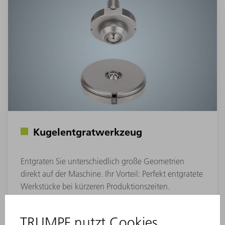
Kugelentgratwerkzeug
Entgraten Sie unterschiedlich große Geometrien
direkt auf der Maschine. Ihr Vorteil: Perfekt entgratete
Werkstücke bei kürzeren Produktionszeiten.
ZUM PRODUKT