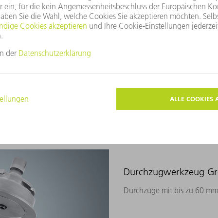
Werkzeugvarianten
Durchzugwerkzeug Größ
Durchzüge mit bis zu 60 mm