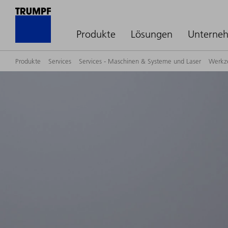
Produkte
Lösungen
Unterne
Produkte
Services
Services - Maschinen & Systeme und Laser
Werkz