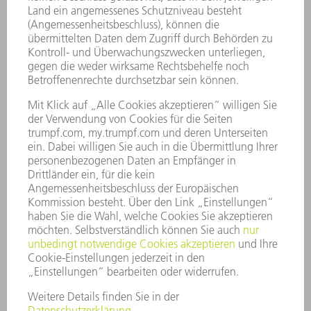
ANWENDUNGEN
BRANCHEN
UNTERNEHMEN
KARRIERE
STELLENANGEBOTE
UNTERNEHMENSPROFIL
VORSTAND
GESCHÄFTSBERICHT
UNTERNEHMENSGRUNDSÄTZE
COMPLIANCE
HINWEISGEBERSYSTEM
SECURITY
PRESSEMITTEILUNGEN
MAGAZINE
LIEFERANTEN
NACHHALTIGKEIT
UMWELT & KLIMA
SOZIALES & GESELLSCHAFT
UNTERNEHMENSFÜHRUNG