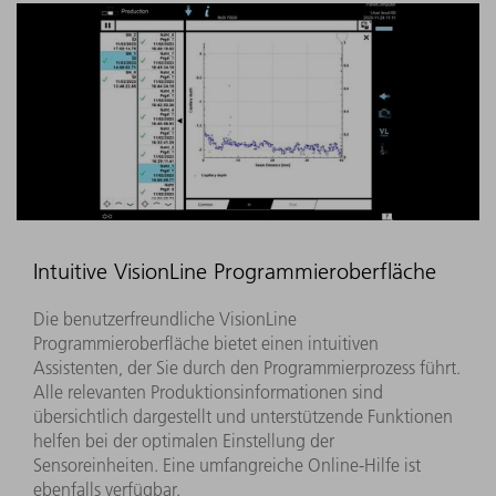
Intuitive VisionLine Programmieroberfläche
Die benutzerfreundliche VisionLine
Programmieroberfläche bietet einen intuitiven
Assistenten, der Sie durch den Programmierprozess führt.
Alle relevanten Produktionsinformationen sind
übersichtlich dargestellt und unterstützende Funktionen
helfen bei der optimalen Einstellung der
Sensoreinheiten. Eine umfangreiche Online-Hilfe ist
ebenfalls verfügbar.