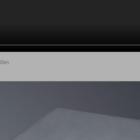
eißen