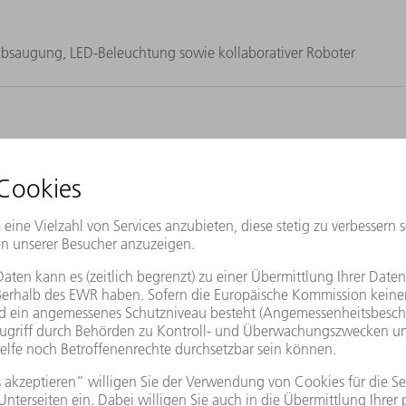
Absaugung, LED-Beleuchtung sowie kollaborativer Roboter
nd in wenigen Stunden selbständig in Betrieb nehmen
auptzeitparallelem Rüsten im 2-Stationen-Betrieb