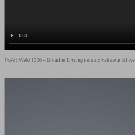
TruArc Weld 1000 – Einfacher Einstieg ins automatisierte Schw