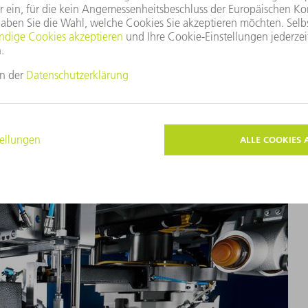
ie TruMatic 5000 mit neuem SheetMaster* in Aktion