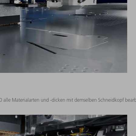
 alle Materialarten und -dicken mit demselben Schneidkopf bearbe