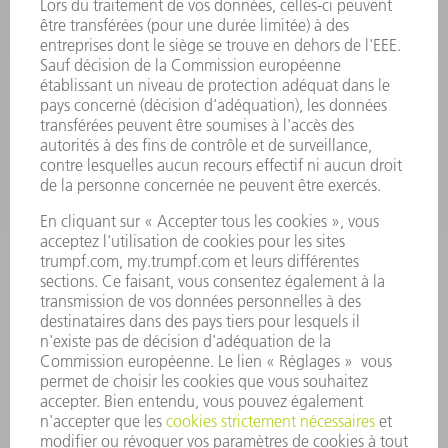
SMART FACTORY
LOGICIEL
SERVICES
APPLICATIONS
SECTEURS D'ACTIVITÉ
ENTREPRISE
CARRIÈRE
OFFRES D'EMPLOI
PROFIL DE L'ENTREPRISE
CONSEIL D'ADMINISTRATION
RAPPORT ANNUEL
PRINCIPES FONDAMENTAUX DE L'ENTREPRISE
CONFORMITÉ
SYSTÈME D'ALERTE
SÉCURITÉ
COMMUNIQUÉS DE PRESSE
MAGAZINE
DURABILITÉ
ENVIRONNEMENT ET CLIMAT
SOCIAL ET SOCIÉTÉ
GESTION D'ENTREPRISE