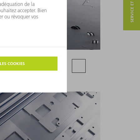
SERVICE ET CONTACT
es poinçonneuse-