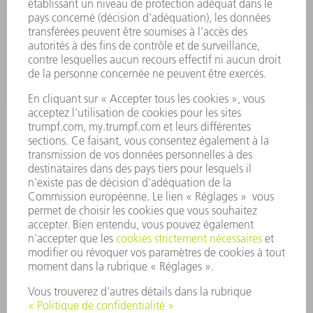
SECTEURS D'ACTIVITÉ
ENTREPRISE
CARRIÈRE
OFFRES D'EMPLOI
PROFIL DE L'ENTREPRISE
CONSEIL D'ADMINISTRATION
RAPPORT ANNUEL
PRINCIPES FONDAMENTAUX DE L'ENTREPRISE
CONFORMITÉ
SYSTÈME D'ALERTE
SÉCURITÉ
COMMUNIQUÉS DE PRESSE
MAGAZINE
DURABILITÉ
ENVIRONNEMENT ET CLIMAT
SOCIAL ET SOCIÉTÉ
GESTION D'ENTREPRISE