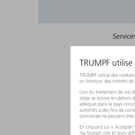
Service
LASERS ET SYSTÈMES LA
TRUDISK
TRUFIBER
TRUMARK