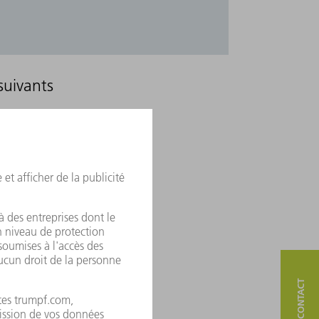
suivants
QUALITY DATA STORAGE
+
+
-