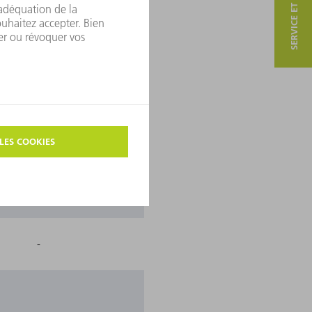
SERVICE ET CONTACT
-
-
+
+
-