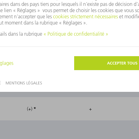
+
+
+
+
+
-
+
+
*
(+)
+