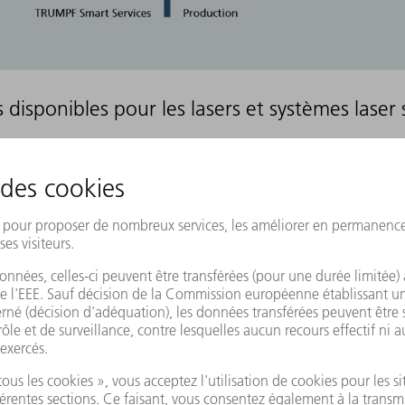
s disponibles pour les lasers et systèmes laser 
SER
SMART VIEW SERVICES
CONDITION MONITORING
+
+
+
+
+
-