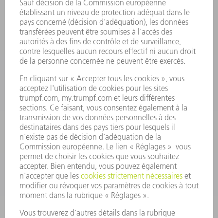
MANIFESTATIONS ET DATES À RETENIR
INSCRIPTION À LA NEWSLETTER
MYTRUMPF
FICHES DE DONNÉES DE SÉCURITÉ
PRODUITS
MACHINES & SYSTÈMES
LASER
ELECTRONIQUE DE PUISSANCE
OUTILS ÉLECTRIQUES
SMART FACTORY
LOGICIEL
SERVICES
APPLICATIONS
SECTEURS D'ACTIVITÉ
ENTREPRISE
CARRIÈRE
OFFRES D'EMPLOI
PROFIL DE L'ENTREPRISE
CONSEIL D'ADMINISTRATION
RAPPORT ANNUEL
PRINCIPES FONDAMENTAUX DE L'ENTREPRISE
CONFORMITÉ