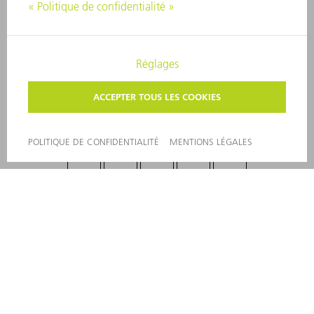
SYSTÈME D'ALERTE
SÉCURITÉ
COMMUNIQUÉS DE PRESSE
MAGAZINE
DURABILITÉ
ENVIRONNEMENT ET CLIMAT
SOCIAL ET SOCIÉTÉ
GESTION D'ENTREPRISE
MENTIONS LÉGALES
PROTECTION DES DONNÉES PERSONNELLES
COPYRIGHT ET DROIT DES MARQUES
CONDITIONS GÉNÉRALES
PARAMÈTRES VIE PRIVÉE
© 2026 TRUMPF