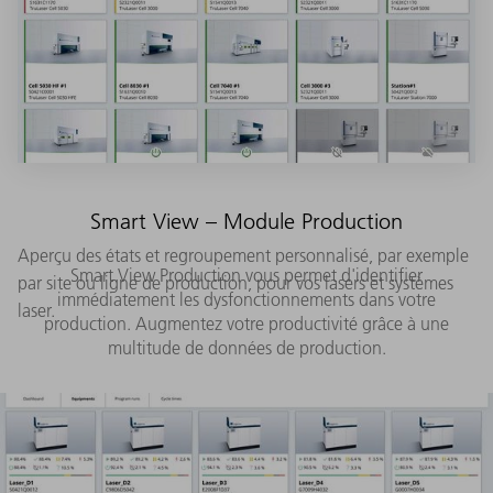
Smart View – Module Production
Aperçu des états et regroupement personnalisé, par exemple
Smart View Production vous permet d'identifier
par site ou ligne de production, pour vos lasers et systèmes
immédiatement les dysfonctionnements dans votre
laser.
production. Augmentez votre productivité grâce à une
multitude de données de production.